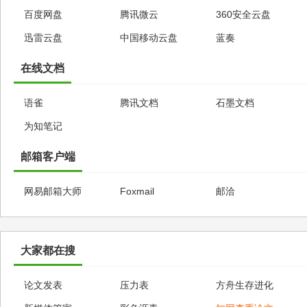
百度网盘
腾讯微云
360安全云盘
迅雷云盘
中国移动云盘
蓝奏
在线文档
语雀
腾讯文档
石墨文档
为知笔记
邮箱客户端
网易邮箱大师
Foxmail
邮洽
大家都在搜
论文发表
压力表
方舟生存进化