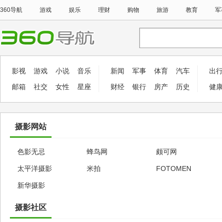
360导航
游戏
娱乐
理财
购物
旅游
教育
军
影视
游戏
小说
音乐
新闻
军事
体育
汽车
出
邮箱
社交
女性
星座
财经
银行
房产
历史
健
摄影网站
色影无忌
蜂鸟网
颇可网
太平洋摄影
米拍
FOTOMEN
新华摄影
摄影社区