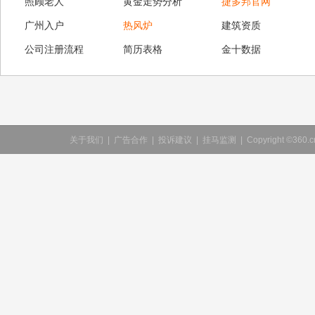
照顾老人
黄金走势分析
捷多邦官网
广州入户
热风炉
建筑资质
公司注册流程
简历表格
金十数据
关于我们
|
广告合作
|
投诉建议
|
挂马监测
|
Copyright ©360.cn