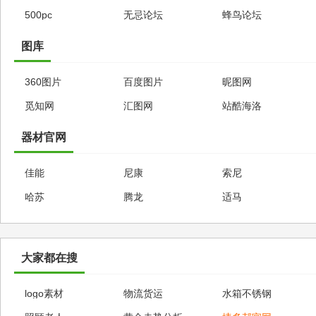
500pc
无忌论坛
蜂鸟论坛
图库
360图片
百度图片
昵图网
觅知网
汇图网
站酷海洛
器材官网
佳能
尼康
索尼
哈苏
腾龙
适马
大家都在搜
logo素材
物流货运
水箱不锈钢