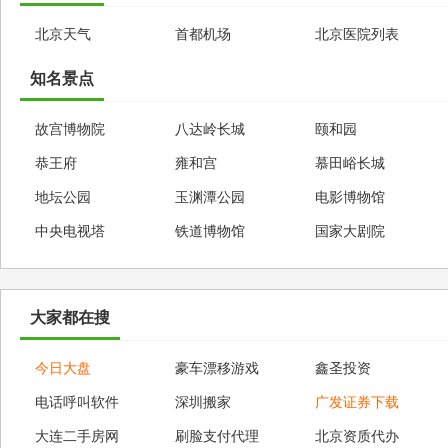
北京天气
首都机场
北京医院列表
知名景点
故宫博物院
八达岭长城
颐和园
恭王府
雍和宫
慕田峪长城
地坛公园
玉渊潭公园
电影博物馆
中央电视塔
铁道博物馆
国家大剧院
大家都在搜
今日大盘
豪车漂移游戏
鑫圣投资
电话呼叫软件
深圳搬家
广发证券下载
大连二手房网
刷脸支付代理
北京资质代办