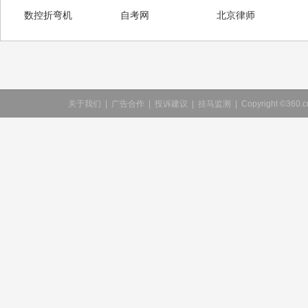
数控折弯机
自考网
北京律师
关于我们
|
广告合作
|
投诉建议
|
挂马监测
|
Copyright ©360.cn