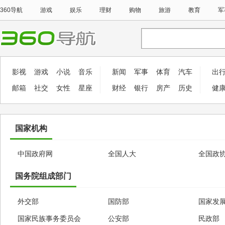
360导航
游戏
娱乐
理财
购物
旅游
教育
军
影视
游戏
小说
音乐
新闻
军事
体育
汽车
出
邮箱
社交
女性
星座
财经
银行
房产
历史
健
国家机构
中国政府网
全国人大
全国政
国务院组成部门
外交部
国防部
国家发
国家民族事务委员会
公安部
民政部