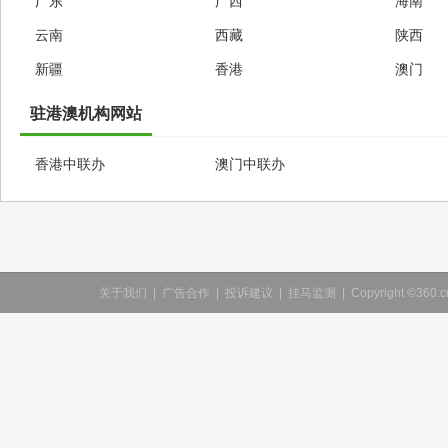
广东
广西
海南
云南
西藏
陕西
新疆
香港
澳门
驻港澳机构网站
香港中联办
澳门中联办
关于我们
|
广告合作
|
投诉建议
|
挂马监测
|
Copyright ©360.cn