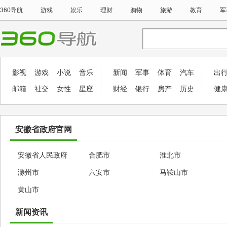
360导航
游戏
娱乐
理财
购物
旅游
教育
军
影视
游戏
小说
音乐
新闻
军事
体育
汽车
出
邮箱
社交
女性
星座
财经
银行
房产
历史
健
安徽省政府官网
安徽省人民政府
合肥市
淮北市
滁州市
六安市
马鞍山市
黄山市
新闻资讯