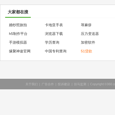
大家都在搜
婚纱照旅拍
卡地亚手表
荨麻疹
h5制作平台
浏览器下载
压力变送器
手游模拟器
学历查询
加密软件
缘聚神途官网
中国专利查询
51贷款
关于我们
|
广告合作
|
投诉建议
|
挂马监测
|
Copyright ©360.cn