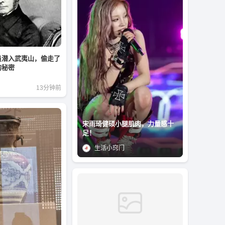
员潜入武夷山，偷走了
的秘密
13分钟前
宋雨琦健硕小腿肌肉，力量感十
足！
生活小窍门