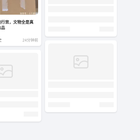
隆行宫，文物全是真
仿品
史
24分钟前