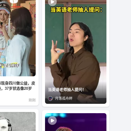
饰现身四川做公益，皮
，37岁状态像20岁
当英语老师抽人提问！
月落孤舟畔
刚刚