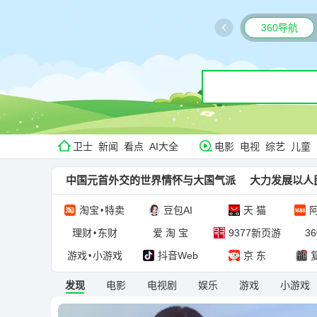
360导航
卫士
新闻
看点
AI大全
电影
电视
综艺
儿童
中国元首外交的世界情怀与大国气派
大力发展以人
淘宝
特卖
豆包AI
天 猫
阿
•
理财
东财
爱 淘 宝
9377新页游
3
•
游戏
小游戏
抖音Web
京 东
•
发现
电影
电视剧
娱乐
游戏
小游戏
AI广场
妙创岛
智能导航