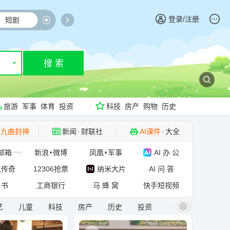
登录/注册
短剧
影视咖
小说
股票
AI
搜 索
▼
旅游
军事
体育
投资
科技
房产
购物
历史
九曲封神
新闻
·
财联社
AI课件
·
大全
工具
·
创作者中心
社区
·
豆瓣读书
邮箱
新浪
微博
凤凰
军事
AI 办 公
•
•
氪传奇
12306抢票
纳米大片
AI 问 答
 书
工商银行
马 蜂 窝
快手短视频
艺
儿童
科技
房产
历史
投资