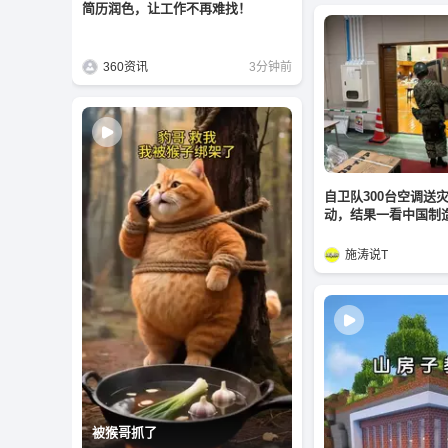
简历润色，让工作不再难找！
360资讯
3分钟前
自卫队300台空调送
动，结果一看中国制
施涛说T
被猴哥抓了