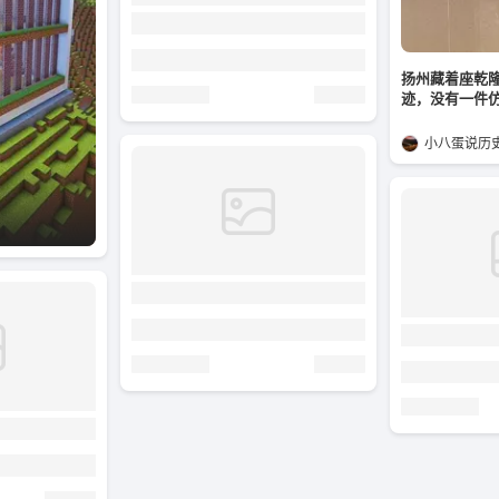
扬州藏着座乾
迹，没有一件
小八蛋说历