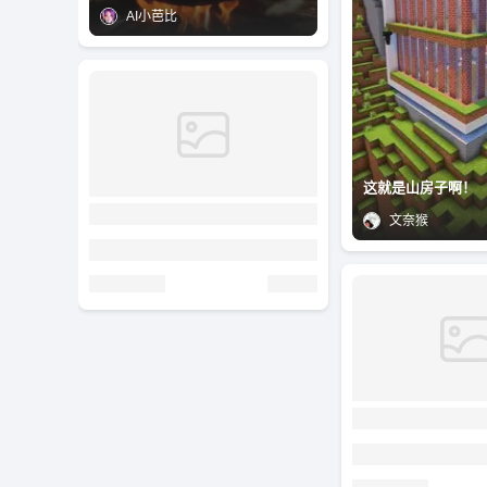
AI小芭比
这就是山房子啊！
文奈猴