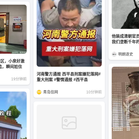
他装成清朝官
我们垄断千年
明朗逐史
灾区，小泉好激
造，瞬间尬住
河南警方通报 西平县刑案嫌犯落网#
19分钟前
重大刑案 #警情通报 #西平县
青岛信网
10分钟前