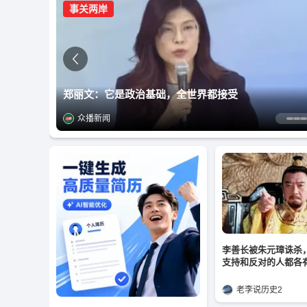
事关两岸
现场画面：以军把枪口对准了中国记者
5万朝鲜大军压境！泽连斯基突然喊话这国
女子出轨被撞破 男方被捆绑后遭毒打
郑丽文：它是政治基础，全世界都接受
太离谱！两名女乘客拖行李箱冲上停机坪拦停客机
剧组涉毒？偷漏税？知名编剧大曝光 录音现王家卫声
逐浪新闻
众播视频
环球每日热搜
众播新闻
潇湘晨报
众播新闻
李善长被朱元璋诛杀
支持和反对的人都各
老李说历史2