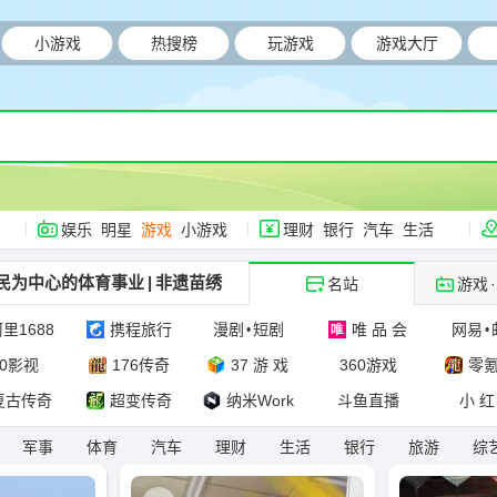
小游戏
热搜榜
玩游戏
游戏大厅
娱乐
明星
游戏
小游戏
理财
银行
汽车
生活
民为中心的体育事业
|
非遗苗绣
名站
游戏
·
里1688
携程旅行
漫剧
短剧
唯 品 会
网易
•
•
60影视
176传奇
37 游 戏
360游戏
零
复古传奇
超变传奇
纳米Work
斗鱼直播
小 红
军事
体育
汽车
理财
生活
银行
旅游
综