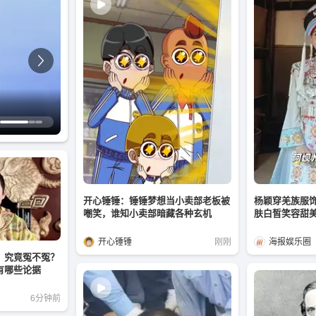
音
开心锤锤：锤锤梦想当小卖部老板被
杨颖穿羌族服
嘲笑，谁知小卖部暗藏各种玄机
肤白皙笑容甜美
开心锤锤
刚刚
海报娱乐圈
，究竟冤不冤？
有哪些论据
6分钟前