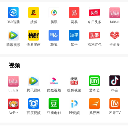
360智脑
搜狐
腾讯
网易
今日头条
bilibili
腾讯视频
快看漫画
36氪
知乎
福利红包
拼多多
视频
bilibili
腾讯视频
优酷视频
搜狐视频
爱奇艺
抖音
AcFun
百度视频
豆瓣电影
PP视频
风行网
芒果TV