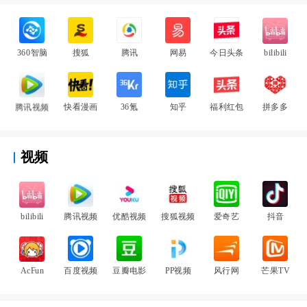
360智脑
搜狐
腾讯
网易
今日头条
bilibili
腾讯视频
快看漫画
36氪
知乎
福利红包
拼多多
视频
bilibili
腾讯视频
优酷视频
搜狐视频
爱奇艺
抖音
AcFun
百度视频
豆瓣电影
PP视频
风行网
芒果TV