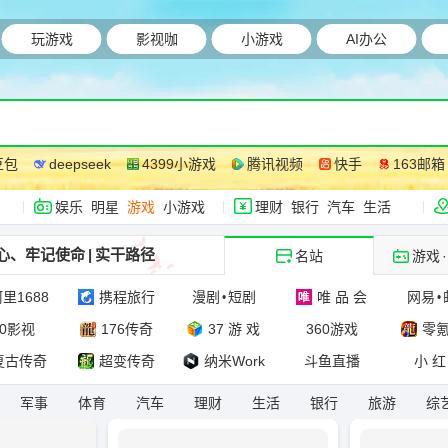
玩游戏
影视咖
小游戏
AI办公
豆包
deepseek
4399小游戏
腾讯视频
快手
163邮箱
娱乐
明星
游戏
小游戏
理财
银行
汽车
生活
心、牢记使命
|
实干路径
名站
游戏
·
里1688
携程旅行
漫剧
短剧
唯 品 会
网易
•
•
60影视
176传奇
37 游 戏
360游戏
零
复古传奇
超变传奇
纳米Work
斗鱼直播
小 红
军事
体育
汽车
理财
生活
银行
旅游
综