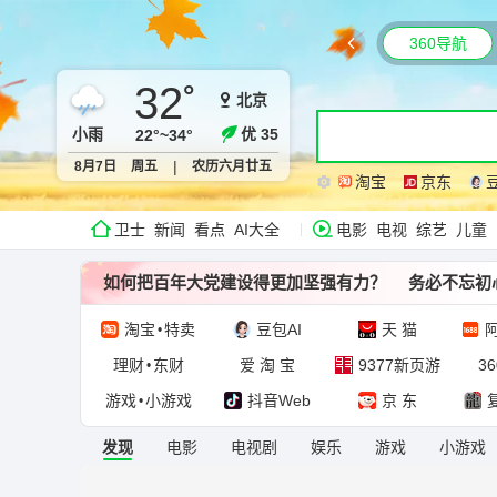
360导航
32
°
北京
小雨
优 35
22°~34°
|
8月7日
周五
农历六月廿五
淘宝
京东
卫士
新闻
看点
AI大全
电影
电视
综艺
儿童
如何把百年大党建设得更加坚强有力？
务必不忘初
淘宝
特卖
豆包AI
天 猫
阿
•
理财
东财
爱 淘 宝
9377新页游
3
•
游戏
小游戏
抖音Web
京 东
•
发现
电影
电视剧
娱乐
游戏
小游戏
AI广场
妙创岛
智能导航