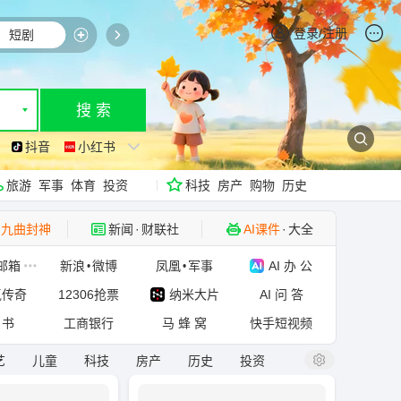
登录/注册
短剧
小说
热搜榜
360文库
360
搜 索
▼
抖音
小红书
旅游
军事
体育
投资
科技
房产
购物
历史
九曲封神
新闻
·
财联社
AI课件
·
大全
工具
·
创作者中心
社区
·
豆瓣读书
邮箱
新浪
微博
凤凰
军事
AI 办 公
•
•
氪传奇
12306抢票
纳米大片
AI 问 答
 书
工商银行
马 蜂 窝
快手短视频
艺
儿童
科技
房产
历史
投资