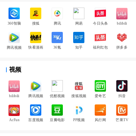
360智脑
搜狐
腾讯
网易
今日头条
bilibili
腾讯视频
快看漫画
36氪
知乎
福利红包
拼多多
视频
bilibili
腾讯视频
优酷视频
搜狐视频
爱奇艺
抖音
AcFun
百度视频
豆瓣电影
PP视频
风行网
芒果TV