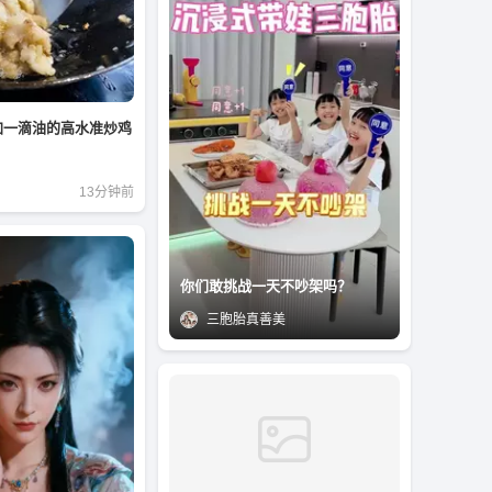
加一滴油的高水准炒鸡
！
13分钟前
你们敢挑战一天不吵架吗？
三胞胎真善美