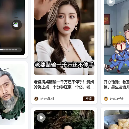
老婆牌桌赌输一千万还不停手！赘婿
开心锤锤：教
冷笑上桌，十分钟狂赢一个亿，老婆
惊，男生友谊
傻眼了
诸云漫剧
漫剧
开心锤锤