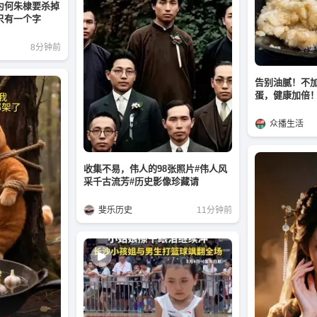
为何朱棣要杀掉
只有一个字
8分钟前
告别油腻！不
蛋，健康加倍
众播生活
收集不易，伟人的98张照片#伟人风
采千古流芳#历史影像珍藏请
斐乐历史
11分钟前