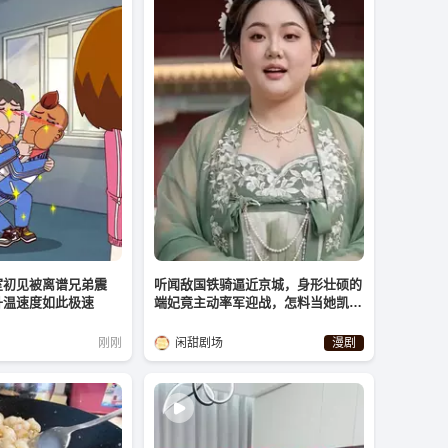
室初见被离谱兄弟震
听闻敌国铁骑逼近京城，身形壮硕的
升温速度如此极速
端妃竟主动率军迎战，怎料当她凯旋
而归竟瘦成了美女
刚刚
闲甜剧场
漫剧