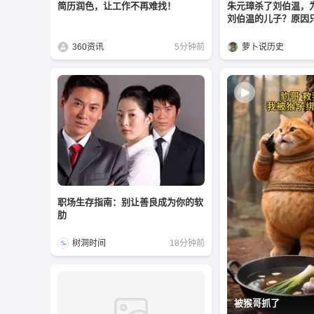
简历润色，让工作不再难找！
朱元璋杀了刘伯温，
刘伯温的儿子？原因
360资讯
5分钟前
萝卜说历史
职场生存指南：别让善良成为你的软
肋
树洞时间
18分钟前
被猴哥抓了