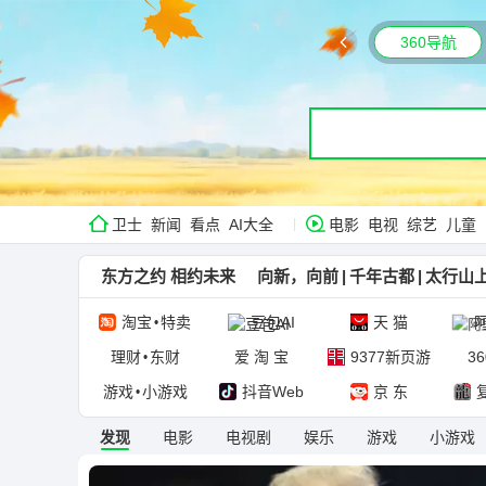
360导航
卫士
新闻
看点
AI大全
电影
电视
综艺
儿童
东方之约 相约未来
向新，向前
|
千年古都
|
太行山
淘宝
特卖
豆包AI
天 猫
阿
•
理财
东财
爱 淘 宝
9377新页游
3
•
游戏
小游戏
抖音Web
京 东
•
发现
电影
电视剧
娱乐
游戏
小游戏
AI广场
妙创岛
智能导航