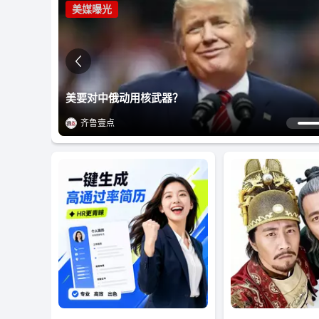
美媒曝光
美要对中俄动用核武器？
“婚外胚胎案”轰动全网，比出轨更恶劣细节曝光
卖淫集团主犯在逃，身份曝光
韩足协重磅丑闻曝光！分7次对20名裁判提供性贿赂
从柜员到副行长，这位80后女性火了！
内娱第一人！戚薇，官宣
齐鲁壹点
齐鲁壹点
齐鲁壹点
齐鲁壹点
众播新闻
齐鲁壹点