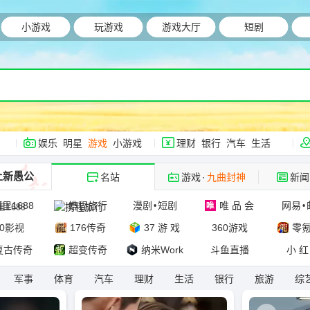
小游戏
玩游戏
游戏大厅
短剧
娱乐
明星
游戏
小游戏
理财
银行
汽车
生活
上新愚公
名站
游戏
·
九曲封神
新闻
里1688
携程旅行
漫剧
短剧
唯 品 会
网易
•
•
60影视
176传奇
37 游 戏
360游戏
零
复古传奇
超变传奇
纳米Work
斗鱼直播
小 红
军事
体育
汽车
理财
生活
银行
旅游
综