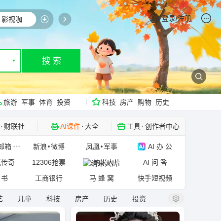
登录/注册
影视咖
小说
股票
热搜榜
AI
搜 索
▼
旅游
军事
体育
投资
科技
房产
购物
历史
·
财联社
AI课件
·
大全
工具
·
创作者中心
社区
·
豆瓣读书
邮箱
新浪
微博
凤凰
军事
AI 办 公
•
•
氪传奇
12306抢票
纳米大片
AI 问 答
 书
工商银行
马 蜂 窝
快手短视频
艺
儿童
科技
房产
历史
投资