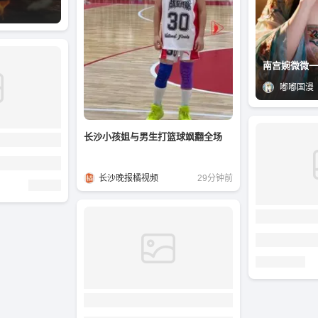
南宫婉微微一
嘟嘟国漫
长沙小孩姐与男生打篮球飒翻全场
长沙晚报橘视频
29分钟前