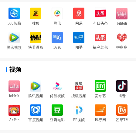
360智脑
搜狐
腾讯
网易
今日头条
bilibili
腾讯视频
快看漫画
36氪
知乎
福利红包
拼多多
视频
bilibili
腾讯视频
优酷视频
搜狐视频
爱奇艺
抖音
AcFun
百度视频
豆瓣电影
PP视频
风行网
芒果TV