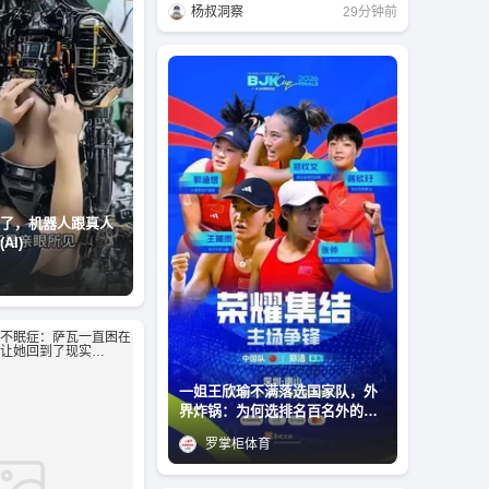
杨叔洞察
29分钟前
了，机器人跟真人
AI)
一姐王欣瑜不满落选国家队，外
界炸锅：为何选排名百名外的郑
钦文
罗掌柜体育