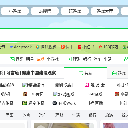
小游戏
热搜榜
玩游戏
游戏大厅
豆包
deepseek
腾讯视频
快手
小红书
163邮箱
娱乐
明星
游戏
小游戏
理财
银行
汽车
生活
系
|
习言道
|
健康中国建设观察
名站
游戏
·
里1688
携程旅行
漫剧
短剧
唯 品 会
网易
•
•
60影视
176传奇
37 游 戏
360游戏
零
复古传奇
超变传奇
纳米Work
斗鱼直播
小 红
军事
体育
汽车
理财
生活
银行
旅游
综