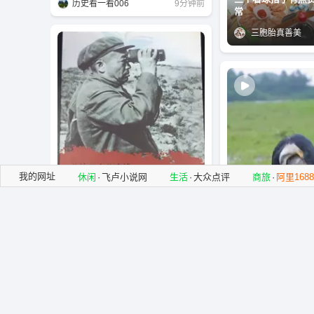
历史看一看006
9分钟前
常
三胞胎真善美
我的网址
休闲
·
飞卢小说网
生活
·
大众点评
商旅
·
阿里1688
美军千架战机封锁铁路，铁道兵发明
夜间幽灵战术，炸不断的钢铁运输线
华丽的历史
21分钟前
鸬鹚的进食能力到