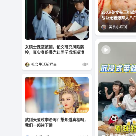
260.#美食卷王挑战赛 #八爪鱼
战巨无霸爆辣大八
美食小欢锅
女硕士课堂被捕，论文研究风险防
控，真实身份曝光让同学当场崩溃
社会生活新鲜事
刚刚
武则天爱过李治吗？想知道真相吗，
我们一起往下读
三个看球搭子有点费