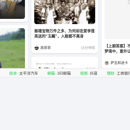
慈禧宝物万件之多，为何却忠爱李莲
英送的“玉藕”，入眠都不离身
【上期答案】
高菲菲
15分钟前
梦境中，意外
萨瓦和迪卡
综合
·
太平洋汽车
邮箱
·
163邮箱
视频
·
抖音
理财
·
工商银
太胆大了，某大厂员工曝光公司内
幕，领导不会搞技术业务，会搞人
趣笔谈天
29分钟前
底有多强