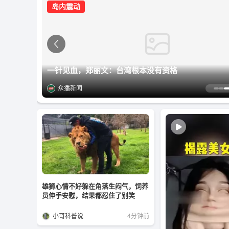
岛内震动
伊朗最高领袖穆杰塔巴，传出惊天噩耗
罕见逼宫！伊朗高层诡异一幕震惊世界
一针见血，郑丽文：台湾根本没有资格
历史性一天，给特朗普的一个强烈信号
公开挖俄罗斯墙脚？泽连斯基悄悄做了件大事
美国用AI制造出16种全新病毒，网民炸了……
众播新闻
众播视频
众播新闻
湖北日报
环球网
众播新闻
雄狮心情不好躲在角落生闷气，饲养
员伸手安慰，结果都忍住了别笑
小哥科普说
4分钟前