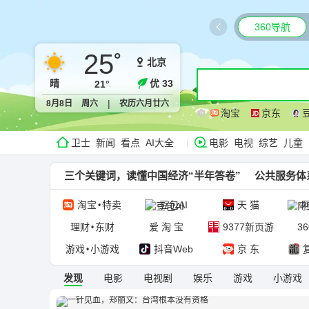
360导航
25
°
北京
晴
优 33
21°
|
8月8日
周六
农历六月廿六
淘宝
京东
卫士
新闻
看点
AI大全
电影
电视
综艺
儿童
三个关键词，读懂中国经济“半年答卷”
公共服务体
淘宝
特卖
豆包AI
天 猫
阿
•
理财
东财
爱 淘 宝
9377新页游
3
•
游戏
小游戏
抖音Web
京 东
•
发现
电影
电视剧
娱乐
游戏
小游戏
AI广场
妙创岛
智能导航