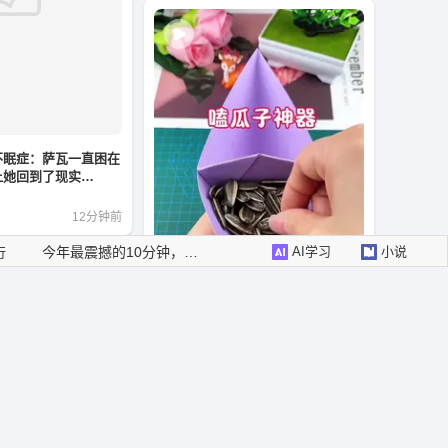
警告：本游戏可能改写你的2026年
免费：AI办公上网效率神器
不眠症：萨瓦一直困在
让她回到了现实…
明明是个游戏，却像经历了一场人生
12分钟前
为自己安排一场 说走就走的旅行
今年最震撼的10分钟，来自这些小游戏
AI学习
小说
行
警告：本游戏可能改写你的2026年
游戏
看点
影视
小游戏
嗑瓜子神器教程来袭，拿走不
谢！#手工diy #折纸教程
小播说健康