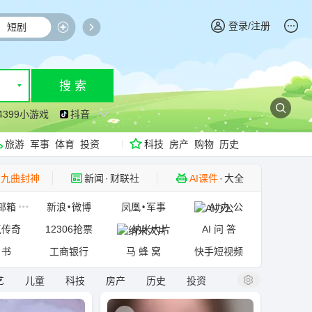
登录/注册
短剧
影视咖
小说
股票
AI
搜 索
▼
4399小游戏
抖音
旅游
军事
体育
投资
科技
房产
购物
历史
九曲封神
新闻
·
财联社
AI课件
·
大全
工具
·
创作者中心
社区
·
豆瓣读书
邮箱
新浪
微博
凤凰
军事
AI 办 公
•
•
氪传奇
12306抢票
纳米大片
AI 问 答
 书
工商银行
马 蜂 窝
快手短视频
艺
儿童
科技
房产
历史
投资