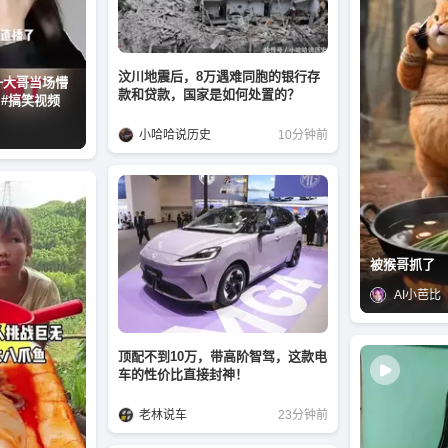
汶川地震后，8万遇难同胞的银行存
一大哥当场懵
款和贷款，国家是如何处置的？
 #搞笑视频
小哈哈说历史
10分钟前
被猴哥抓了
AI小芭比
顶配不到10万，带高阶智驾，这款电
车的性价比直接封神！
老林说车
23分钟前