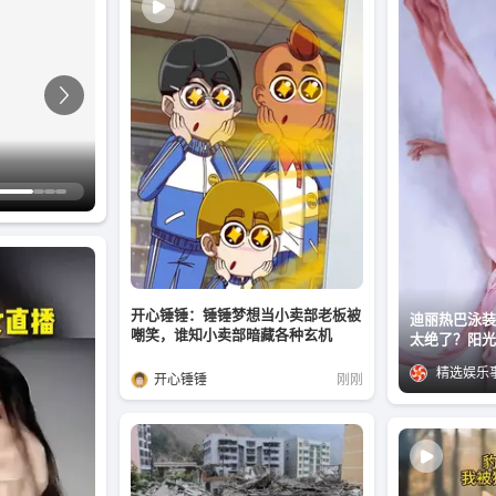
开心锤锤：锤锤梦想当小卖部老板被
迪丽热巴泳装
嘲笑，谁知小卖部暗藏各种玄机
太绝了？阳光
发光，谁懂啊
精选娱乐
谱！
开心锤锤
刚刚