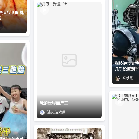
 挑
爪
科技进步太快
几乎没区别！(
看梦影
我的世界僵尸王
清风游戏菌
妈！#亲子日