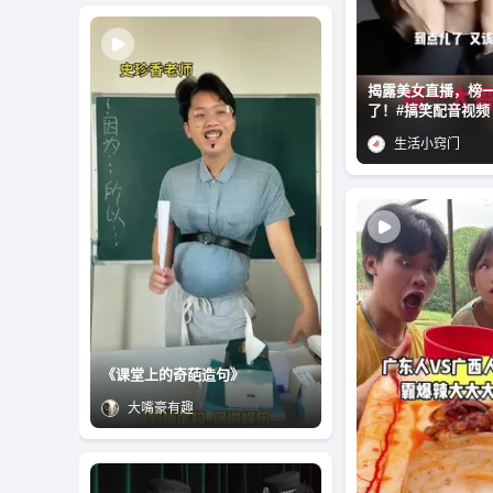
揭露美女直播，榜
了！#搞笑配音视频
生活小窍门
《课堂上的奇葩造句》
大嘴豪有趣