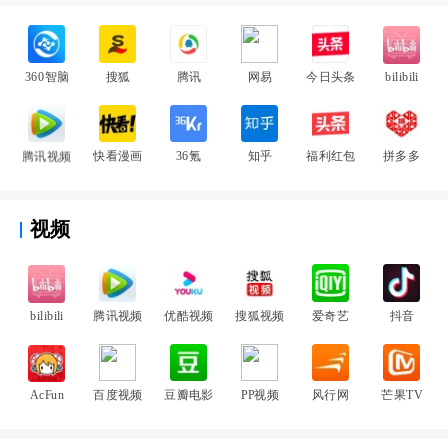
360智脑
搜狐
腾讯
网易
今日头条
bilibili
腾讯视频
快看漫画
36氪
知乎
福利红包
拼多多
视频
bilibili
腾讯视频
优酷视频
搜狐视频
爱奇艺
抖音
AcFun
百度视频
豆瓣电影
PP视频
风行网
芒果TV