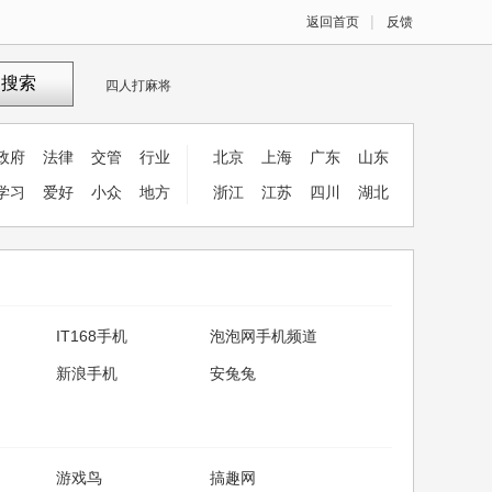
|
返回首页
反馈
拼多多网上商城
搜索
四人打麻将
拼多多网上商城
四人打麻将
政府
法律
交管
行业
北京
上海
广东
山东
学习
爱好
小众
地方
浙江
江苏
四川
湖北
IT168手机
泡泡网手机频道
新浪手机
安兔兔
游戏鸟
搞趣网