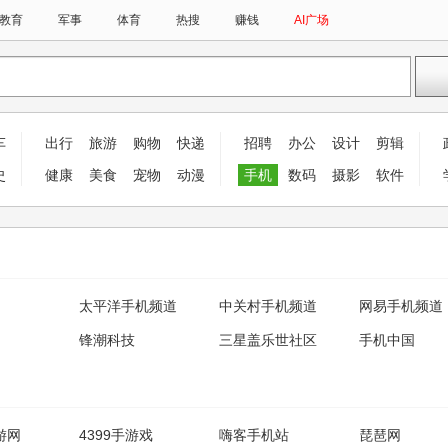
教育
军事
体育
热搜
赚钱
AI广场
车
出行
旅游
购物
快递
招聘
办公
设计
剪辑
史
健康
美食
宠物
动漫
手机
数码
摄影
软件
太平洋手机频道
中关村手机频道
网易手机频道
锋潮科技
三星盖乐世社区
手机中国
手游网
4399手游戏
嗨客手机站
琵琶网