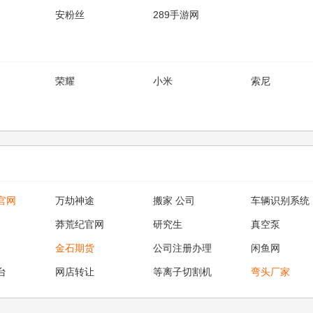
安粉丝
289手游网
荣耀
小米
索尼
官网
万劫神途
搬家 公司
车辆识别系统
莽荒纪官网
研究生
真空泵
金石期货
公司注册办理
闲鱼网
台
网店转让
等离子切割机
弯头厂家